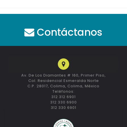
Contáctanos
Av. De Los Diamantes # 160, Primer Piso,
Col. Residencial Esmeralda Norte
C.P. 28017, Colima, Colima, México
Teléfonos:
312 312 6901
312 330 6900
312 330 6901